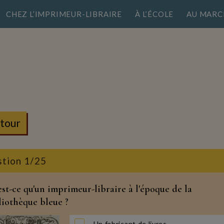
CHEZ L’IMPRIMEUR-LIBRAIRE
À L’ÉCOLE
AU MARC
z
tour
tion 1/25
est-ce qu'un imprimeur-libraire à l'époque de la
liothèque bleue ?
Un fabricant de livres