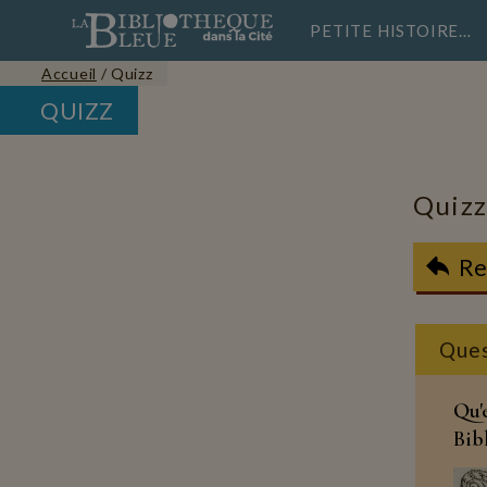
PETITE HISTOIRE…
Accueil
/
Quizz
QUIZZ
Quiz
Re
Ques
Qu'
Bib